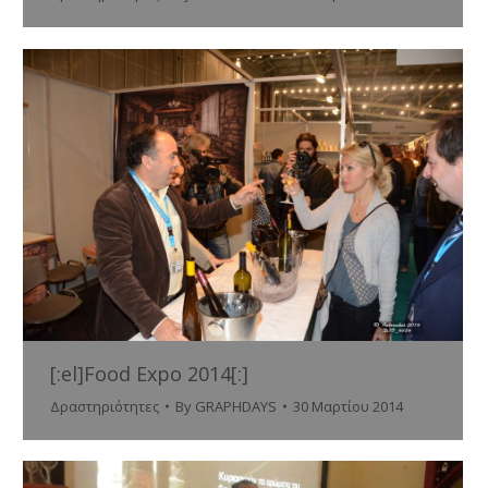
[:el]Food Expo 2014[:]
Δραστηριότητες
By
GRAPHDAYS
30 Μαρτίου 2014