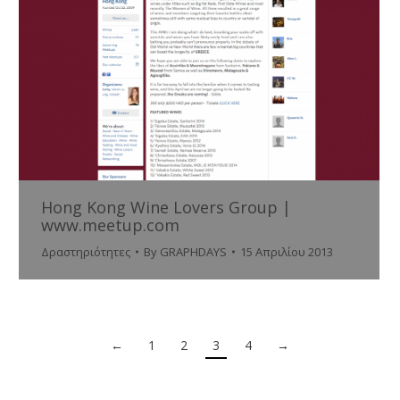
Hong Kong Wine Lovers Group |
www.meetup.com
Δραστηριότητες
By
GRAPHDAYS
15 Απριλίου 2013
←
1
2
3
4
→