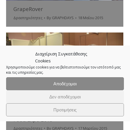
GrapeRover
Δραστηριότητες
By
GRAPHDAYS
18 Μαΐου 2015
Διαχείριση Συγκατάθεσης
Cookies
Χρησιμοποιούμε cookies για να βελτιστοποιούμε τον ιστότοπό μας
και τις υπηρεσίες μας.
Αποδέχομαι
Δεν αποδέχομαι
Προτιμήσεις
Food Expo 2015
Δραστηριότητες
By
GRAPHDAYS
17 Μαρτίου 2015