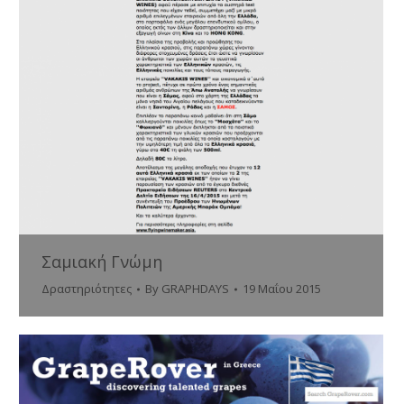
Σαμιακή Γνώμη
Δραστηριότητες
By
GRAPHDAYS
19 Μαΐου 2015