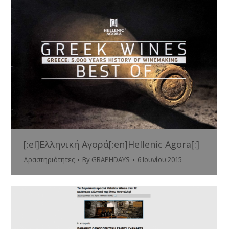
[:el]Ελληνική Αγορά[:en]Hellenic Agora[:]
Δραστηριότητες
By
GRAPHDAYS
6 Ιουνίου 2015