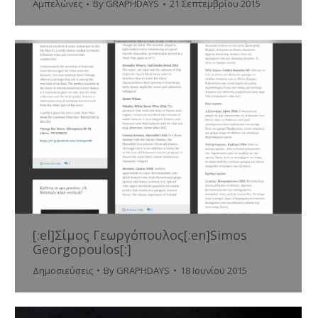
Αμπελώνες
By
GRAPHDAYS
21 Σεπτεμβρίου 2015
[:el]Σίμος Γεωργόπουλος[:en]Simos
Georgopoulos[:]
Δημοσιεύσεις
By
GRAPHDAYS
18 Ιουνίου 2015