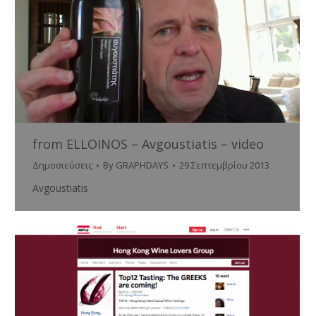
from ELLOINOS – Avgoustiatis – video
Δημοσιεύσεις
By
GRAPHDAYS
29 Σεπτεμβρίου 2013
Avgoustiatis