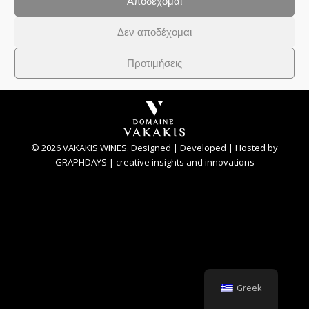
Αποδέχομαι
Δημοσιεύσεις
By
GRAPHDAYS
29 Σεπτεμβρίου 2013
Avgoustiatis
Δεν αποδέχομαι
Προτιμήσεις
© 2026 VAKAKIS WINES.
Designed
|
Developed
|
Hosted
by
GRAPHDAYS | creative insights and innovations
Greek