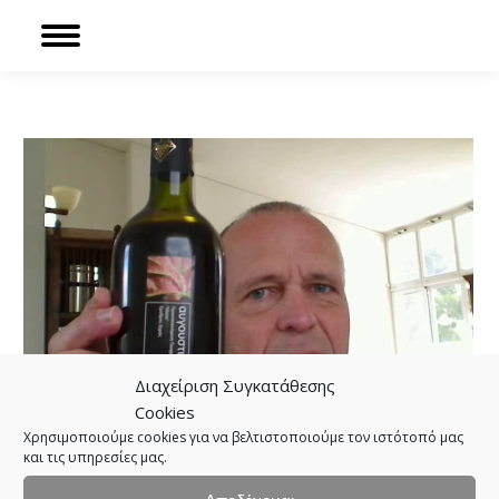
Sear
Facebook
page
opens
in
new
window
Διαχείριση Συγκατάθεσης
Cookies
Χρησιμοποιούμε cookies για να βελτιστοποιούμε τον ιστότοπό μας
και τις υπηρεσίες μας.
from ELLOINOS – Avgoustiatis – video