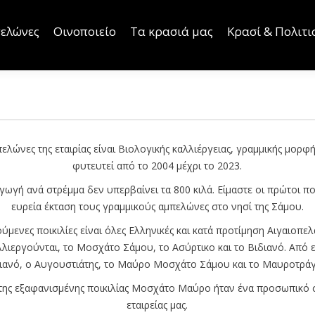
είο
Τα κρασιά μας
Κρασί & Πολιτισμός
Κάντε Αγο
ελώνες
Οινοποιείο
Τα κρασιά μας
Κρασί & Πολιτι
ελώνες της εταιρίας είναι Βιολογικής καλλιέργειας, γραμμικής μορφ
φυτευτεί από το 2004 μέχρι το 2023.
γωγή ανά στρέμμα δεν υπερβαίνει τα 800 κιλά. Είμαστε οι πρώτοι π
ευρεία έκταση τους γραμμικούς αμπελώνες στο νησί της Σάμου.
ύμενες ποικιλίες είναι όλες Ελληνικές και κατά προτίμηση Αιγαιοπελ
λλιεργούνται, το Μοσχάτο Σάμου, το Ασύρτικο και το Βιδιανό. Από 
ανό, ο Αυγουστιάτης, το Μαύρο Μοσχάτο Σάμου και το Μαυροτρά
της εξαφανισμένης ποικιλίας Μοσχάτο Μαύρο ήταν ένα προσωπικό 
εταιρείας μας.