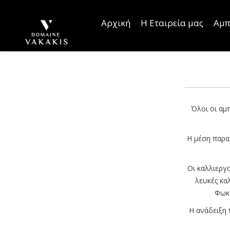
Αρχική
Η Εταιρεία μας
Αμπελώνες
Οινοποι
Αρχική
Η Εταιρεία μας
Αμπ
Όλοι οι αμπ
Η μέση παρα
Οι καλλιεργο
λευκές κα
Φωκι
Η ανάδειξη 