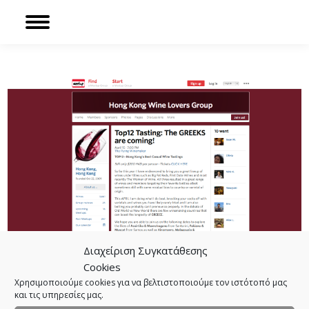
Sear
Facebook
page
opens
in
new
window
Διαχείριση Συγκατάθεσης
Cookies
Χρησιμοποιούμε cookies για να βελτιστοποιούμε τον ιστότοπό μας
και τις υπηρεσίες μας.