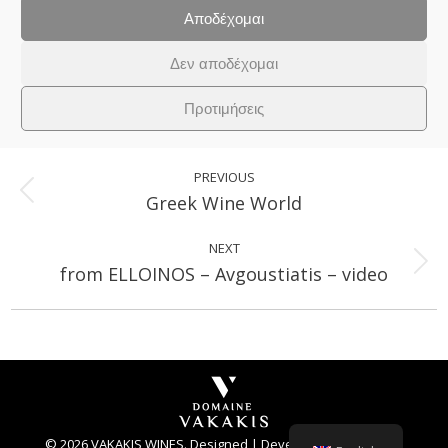
Αποδέχομαι
Δεν αποδέχομαι
Category:
Δραστηριότητες
15 April 2013
Προτιμήσεις
Post
navigation
PREVIOUS
Previous
Greek Wine World
post:
NEXT
Next
from ELLOINOS – Avgoustiatis – video
post:
© 2026 VAKAKIS WINES.
Designed
|
Developed
|
Hosted
by