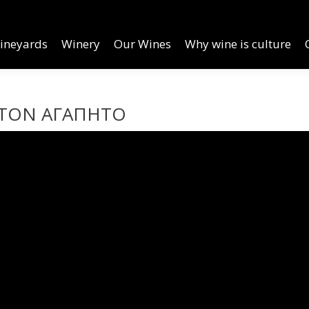
inery
Our Wines
Why wine is culture
Online Order
ineyards
Winery
Our Wines
Why wine is culture
 ΤΟΝ ΑΓΑΠΗΤΟ