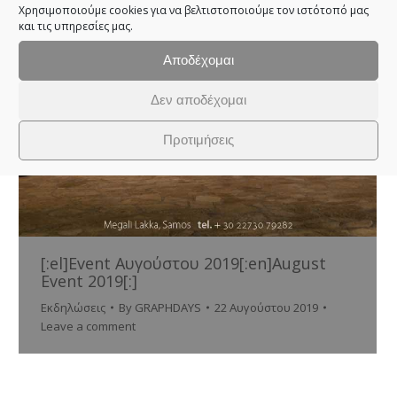
Χρησιμοποιούμε cookies για να βελτιστοποιούμε τον ιστότοπό μας
και τις υπηρεσίες μας.
Αποδέχομαι
Δεν αποδέχομαι
Προτιμήσεις
[:el]Event Αυγούστου 2019[:en]August
Event 2019[:]
Εκδηλώσεις
By
GRAPHDAYS
22 Αυγούστου 2019
Leave a comment