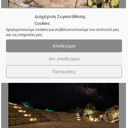
[:el]Κρασιά Βακάκης 2015[:en]Vakakis wines
Διαχείριση Συγκατάθεσης
2015[:]
Cookies
Χρησιμοποιούμε cookies για να βελτιστοποιούμε τον ιστότοπό μας
Δραστηριότητες
,
Εταιρικά Βίντεο
και τις υπηρεσίες μας.
Details
Αποδέχομαι
Δεν αποδέχομαι
Προτιμήσεις