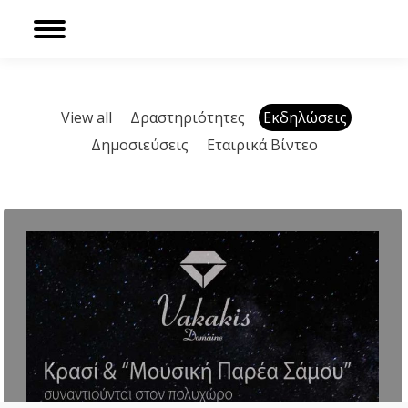
Sear
Facebook
page
opens
in
View all
Δραστηριότητες
Εκδηλώσεις
new
Δημοσιεύσεις
Εταιρικά Βίντεο
window