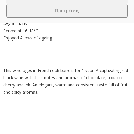
Type of wine
Varietal dry red wine
Προτιμήσεις
Variety of grape
Avgoustiatis
Served at 16-18°C
Enjoyed Allows of ageing
This wine ages in French oak barrels for 1 year. A captivating red-
black wine with thick notes and aromas of chocolate, tobacco,
cherry and ink. An elegant, warm and consistent taste full of fruit
and spicy aromas.