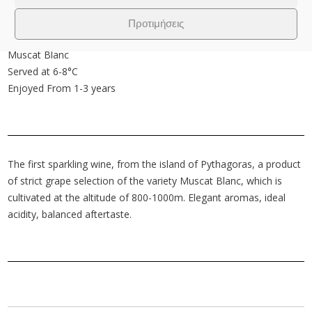
Type of wine
Varietal sparkling white wine
Προτιμήσεις
Variety of grape
Muscat Blanc
Served at 6-8°C
Enjoyed From 1-3 years
The first sparkling wine, from the island of Pythagoras, a product
of strict grape selection of the variety Muscat Blanc, which is
cultivated at the altitude of 800-1000m. Elegant aromas, ideal
acidity, balanced aftertaste.